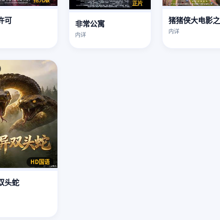
正片
许可
非常公寓
内详
内详
HD国语
双头蛇