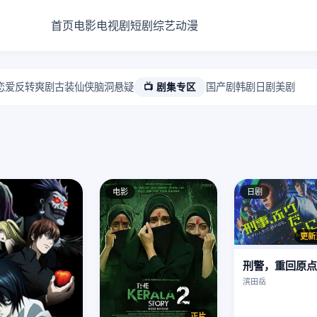
首页
电影
电视剧
短剧
综艺
动漫
恋爱
反转爽剧
古装仙侠
脑洞悬疑
📺 剧集专区
国产剧
韩剧
日剧
美剧
电影
日剧
更新
刑警，重回原点
滨田岳
正片