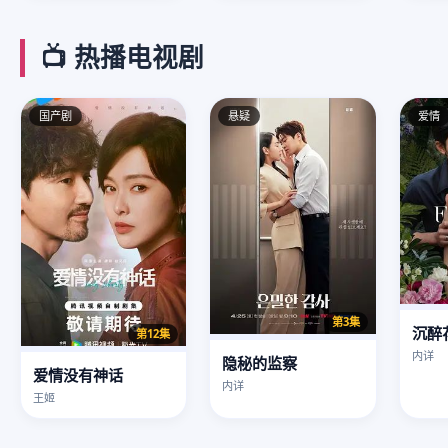
📺 热播电视剧
国产剧
悬疑
爱情
第3集
沉醉
第12集
内详
隐秘的监察
爱情没有神话
内详
王姬