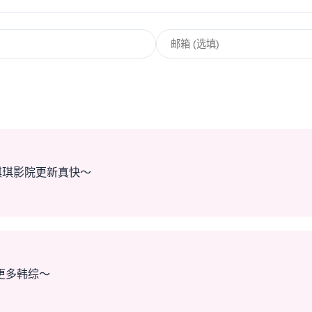
琪琪影院更新真快～
更多韩综～