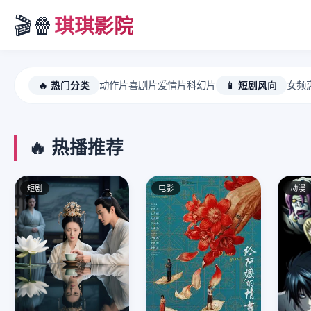
🎬🍿
琪琪影院
🔥 热门分类
动作片
喜剧片
爱情片
科幻片
📱 短剧风向
女频
🔥 热播推荐
短剧
电影
动漫