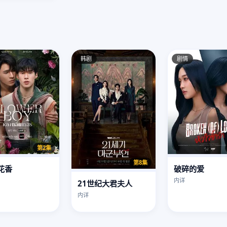
韩剧
剧情
第2集
第8集
花香
破碎的爱
内详
21世纪大君夫人
内详