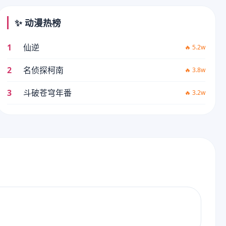
✨ 动漫热榜
1
仙逆
🔥 5.2w
2
名侦探柯南
🔥 3.8w
3
斗破苍穹年番
🔥 3.2w