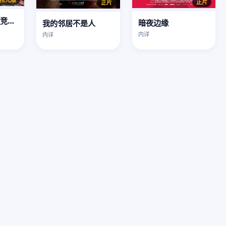
正片
正片
猪猪侠大电影之竞速小英雄
暗夜边缘
我的邻居不是人
内详
内详