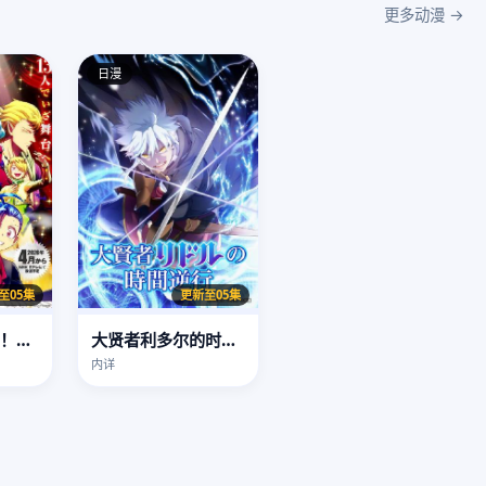
更多动漫 →
日漫
至05集
更新至05集
入间同学入魔了！第四季
大贤者利多尔的时间逆行
内详