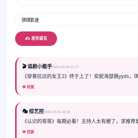
✍️ 发布留言
🎬 追剧小能手
2026-05-04 23:15
《穿普拉达的女王2》终于上了！安妮海瑟薇yyds，
💬 回复
🎭 综艺控
2026-05-04 20:30
《认识的哥哥》每期必看！主持人太有梗了，求推荐
💬 回复