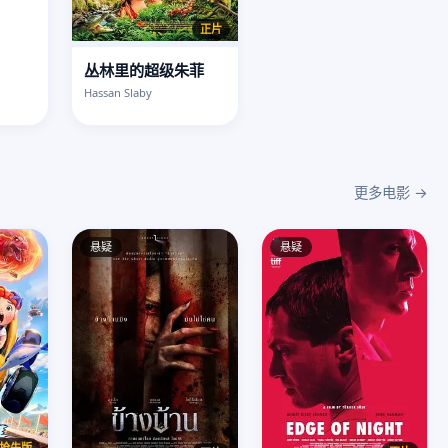
正片
丛林里的超级朱菲
Hassan Slaby
更多电影 →
悬疑
悬疑
抢先版