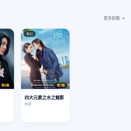
更多剧集 →
奇幻
第6集
第7集
四大元素之水之魅影
内详