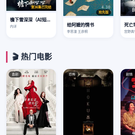
第36集已完结
抢先版
檐下雪深深（AI短剧）
给阿嬷的情书
死亡
内详
李思潼 王彦桐
宫野真
🎬 热门电影
喜剧
恐怖
剧情