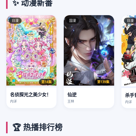
✨ 动漫新番
日漫
国漫
日漫
第139集
第14集
仙逆
名侦探光之美少女！
杀手
王林
内详
内详
🏆 热播排行榜