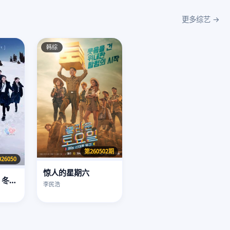
更多综艺 →
韩综
第260502期
026050
惊人的星期六
怦然心动20岁：冬季2026
李民浩