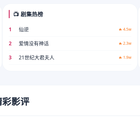
📺 剧集热榜
1
仙逆
🔥 4.5w
2
爱情没有神话
🔥 2.3w
3
21世纪大君夫人
🔥 1.9w
的精彩影评