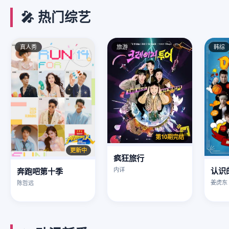
🎤 热门综艺
真人秀
旅游
韩综
第10期完结
更新中
疯狂旅行
认识
内详
奔跑吧第十季
姜虎东
陈哲远