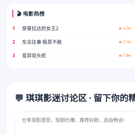
🎬 电影热榜
1
穿普拉达的女王2
🔥 3.2w
2
东北往事·极恶不赦
🔥 2.1w
3
变异双头蛇
🔥 1.8w
💬 琪琪影迷讨论区 · 留下你