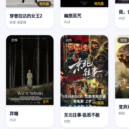
抢先版
抢先版
我，
幽旅巫咒
穿普拉达的女王2
内详
内详
安妮·海瑟薇
恐怖
动作
惊悚
正片
HD国语
变异
异端
韩阳
东北往事·极恶不赦
内详
刘牧