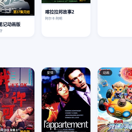
喀拉拉邦故事2
第37集完结
阿尔卡·阿明
笔记动画版
守
爱情
动画
抢先版