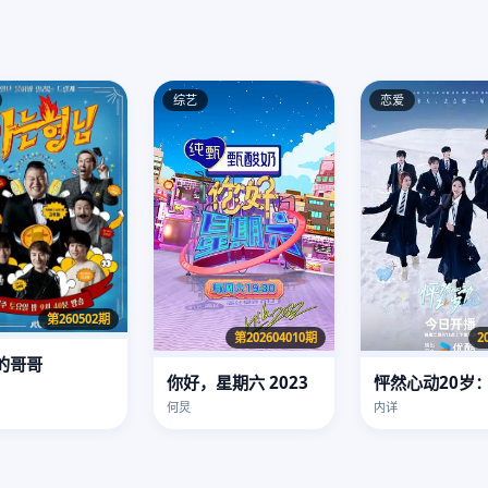
综艺
恋爱
第260502期
第202604010期
2
的哥哥
你好，星期六 2023
何炅
内详